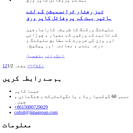
تیز رفتار ٹرانسمیشن کے لئے
ہائپر بہت کم پروفائل کاپر ورق
سلیٹنگ ورکنگ کا طریقہ کار: صارفین
کے تانبے کے ورقوں کے معیار ، چوڑائی
اور وزن کی ضرورت کے مطابق سلیٹنگ ،
درجہ بندی ، معائنہ اور پیکیج۔
انکوائری
تفصیل
اگلا>
>>
صفحہ 1/2
2
1
ہم سے رابطہ کریں
جیما کاپر
نمبر 60 گوکسیا روڈ ، یانگپڈسٹرکٹ ، شنگھائی ،
چین۔
+8615000729029
cufoil@jimagroup.com
معلومات