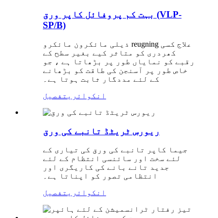
بہت کم پروفائل کاپر ورق (VLP-
SP/B)
ذیلی مائکرون مائکرو reugning علاج کسی
کھردری کو متاثر کیے بغیر سطح کے
رقبے کو نمایاں طور پر بڑھاتا ہے ، جو
خاص طور پر آسنجن کی طاقت کو بڑھانے
کے لئے مددگار ثابت ہوتا ہے۔
انکوائری
تفصیل
ریورس ٹریٹڈ تانبے کی ورق
جیما کاپر تانبے کی ورق کی تیاری کے
لئے سخت اور سائنسی انتظام کے لئے
جدید تانے بانے کی کاریگری اور
انتظامی تصور کو اپناتا ہے۔
انکوائری
تفصیل