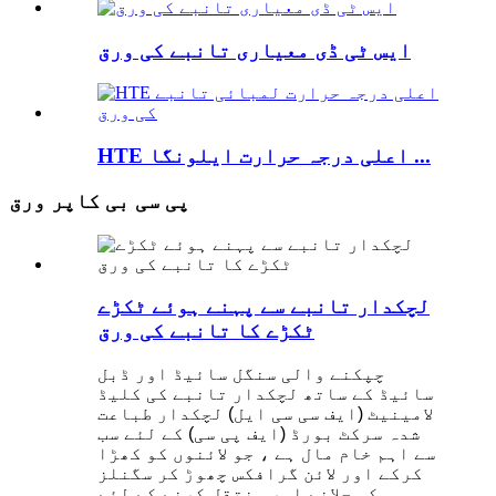
ایس ٹی ڈی معیاری تانبے کی ورق
HTE اعلی درجہ حرارت ایلونگا ...
پی سی بی کاپر ورق
لچکدار تانبے سے پہنے ہوئے ٹکڑے
ٹکڑے کا تانبے کی ورق
چپکنے والی سنگل سائیڈ اور ڈبل
سائیڈ کے ساتھ لچکدار تانبے کی کلیڈ
لامینیٹ (ایف سی سی ایل) لچکدار طباعت
شدہ سرکٹ بورڈ (ایف پی سی) کے لئے سب
سے اہم خام مال ہے ، جو لائنوں کو کھڑا
کرکے اور لائن گرافکس چھوڑ کر سگنلز
کو چلانے اور منتقل کرنے کے لئے