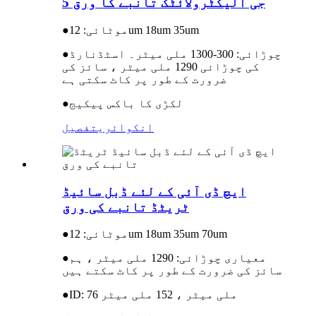
5 جی الیکٹرولائٹک تانبے کا ورق
موٹائی: 12um 18um 35um
●
چوڑائی: 300-1300 ملی میٹر۔ اسٹڈنارڈ
●
کی چوڑائی 1290 ملی میٹر ، سائز کی
ضرورت کے طور پر کاٹ سکتی ہے
لکڑی کا باکس پیکیج
●
انکوائری
تفصیل
ایچ ڈی آئی کے لئے ڈبل سائیڈ
ٹریٹڈ تانبے کی ورق
موٹائی: 12um 18um 35um 70um
●
معیاری چوڑائی: 1290 ملی میٹر ، ہم
●
سائز کی ضرورت کے طور پر کاٹ سکتے ہیں
ID: 76 ملی میٹر ، 152 ملی میٹر
●