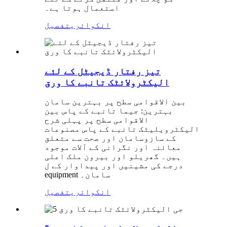
استعمال ہوتا ہے۔
انکوائری
تفصیل
تیز رفتار ڈیجیٹل کے لئے
الیکٹرولائٹک تانبے کا ورق
بین الاقوامی سطح پر بہترین سامان
بہترین: جیما تانبے کے پاس بین
الاقوامی سطح پر پہلی شرح
الیکٹرویلیٹک تانبے کے پاس مصنوعات
کے سازوسامان اور صحت سے متعلق
معائنہ اور نگرانی کے آلات موجود
ہیں۔ گھریلو اور بیرون ملک اعلی
درجے کی مشینیں اور پیداوار کے ل
equipment سامان۔
انکوائری
تفصیل