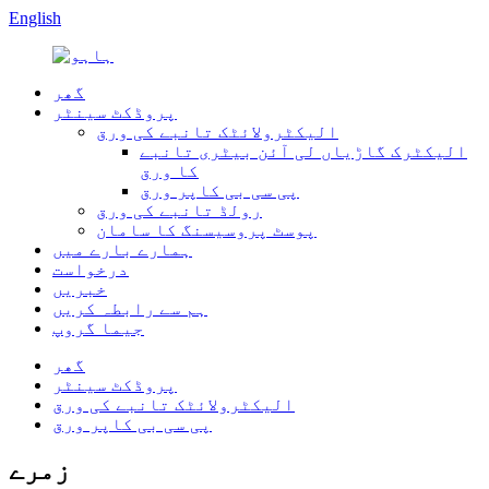
English
گھر
پروڈکٹ سینٹر
الیکٹرولائٹک تانبے کی ورق
الیکٹرک گاڑیاں لی آئن بیٹری تانبے
کا ورق
پی سی بی کاپر ورق
رولڈ تانبے کی ورق
پوسٹ پروسیسنگ کا سامان
ہمارے بارے میں
درخواست
خبریں
ہم سے رابطہ کریں
جیما گروپ
گھر
پروڈکٹ سینٹر
الیکٹرولائٹک تانبے کی ورق
پی سی بی کاپر ورق
زمرے