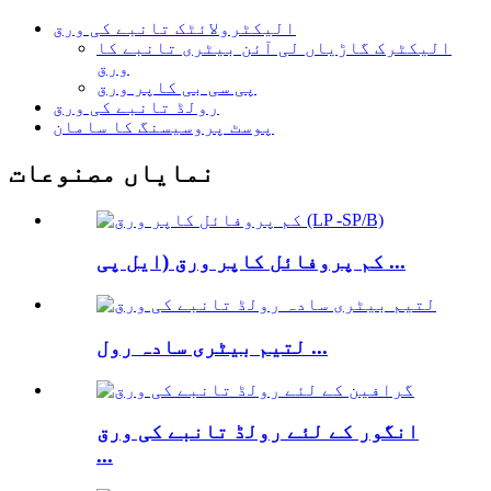
الیکٹرولائٹک تانبے کی ورق
الیکٹرک گاڑیاں لی آئن بیٹری تانبے کا
ورق
پی سی بی کاپر ورق
رولڈ تانبے کی ورق
پوسٹ پروسیسنگ کا سامان
نمایاں مصنوعات
کم پروفائل کاپر ورق (ایل پی ...
لتیم بیٹری سادہ رول ...
انگور کے لئے رولڈ تانبے کی ورق
...