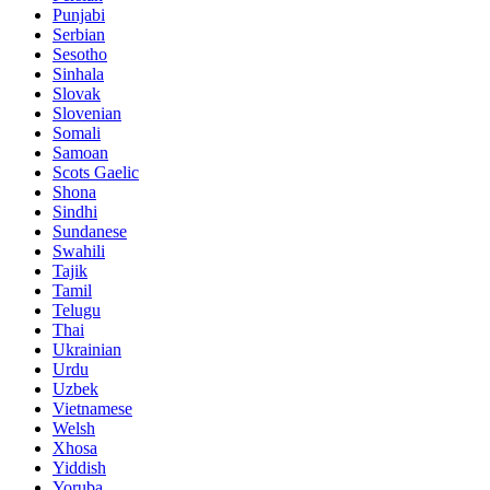
Punjabi
Serbian
Sesotho
Sinhala
Slovak
Slovenian
Somali
Samoan
Scots Gaelic
Shona
Sindhi
Sundanese
Swahili
Tajik
Tamil
Telugu
Thai
Ukrainian
Urdu
Uzbek
Vietnamese
Welsh
Xhosa
Yiddish
Yoruba