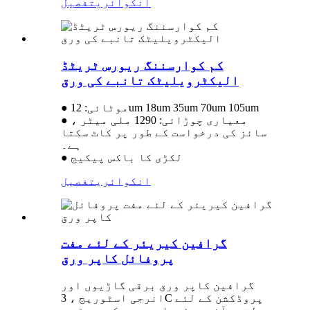
انکوائری
تفصیل
کم کوارسننگ ریورس ٹریٹڈ
الیکٹرویلیٹک تانبے کی ورق
● موٹائی: 12um 18um 35um 70um 105um
● معیاری چوڑائی: 1290 ملی میٹر ،
سائز کی درخواست کے طور پر کاٹ سکتا
ہے۔
● لکڑی کا باکس پیکیج
انکوائری
تفصیل
گرافین کیریئر کے لئے مفت
پروفائل کاپر ورق
گرافین کاپر ورق برقی گاڑیوں اور
انرجی اسٹوریج ، 3C پروڈکشن کے لئے