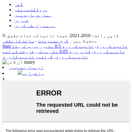
گھر
پروڈکٹ سینٹر
ہمارے بارے میں
خبریں
ہم سے رابطہ کریں
© کاپی رائٹ - 2010-2021: جیما تانبے کے تمام حقوق
محفوظ ہیں۔
گرم مصنوعات
-
سائٹ کا نقشہ
9um تانبے کی ورق
,
تانبے کی ورق 0.5 ملی
,
ریورس ٹریٹڈ
تانبے کی ورق
,
کاپر ورق 0.05 ملی میٹر
,
فروخت کے لئے
,
تانبے کی ورق
,
گرافین تانبے کا ورق
ای میل بھیجیں
واٹس ایپ
x