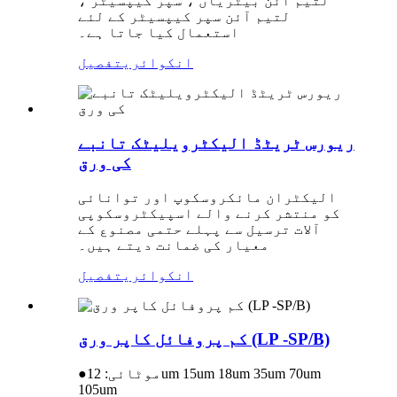
لتیم آئن بیٹریاں ، سپر کیپسیٹر ،
لتیم آئن سپر کیپسیٹر کے لئے
استعمال کیا جاتا ہے۔
انکوائری
تفصیل
ریورس ٹریٹڈ الیکٹرویلیٹک تانبے
کی ورق
الیکٹران مائکروسکوپ اور توانائی
کو منتشر کرنے والے اسپیکٹروسکوپی
آلات ترسیل سے پہلے حتمی مصنوع کے
معیار کی ضمانت دیتے ہیں۔
انکوائری
تفصیل
کم پروفائل کاپر ورق (LP -SP/B)
موٹائی: 12um 15um 18um 35um 70um
●
105um